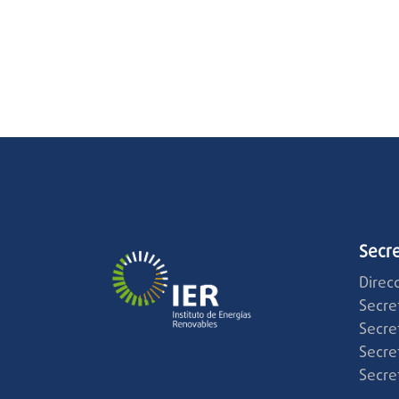
Secre
Direc
Secre
Secre
Secre
Secre