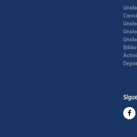
Unida
Cienc
Unida
Unida
Unida
Bibli
Activ
Depor
Sígu