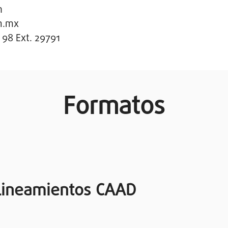
n
m.mx
 98 Ext. 29791
Formatos
Lineamientos CAAD