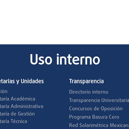
Uso interno
tarías y Unidades
Transparencia
ción
Directorio interno
taría Académica
Transparencia Universitari
taría Administrativa
Concursos de Oposición
taría de Gestión
Programa Basura Cero
taría Técnica
Red Solarimétrica Mexican