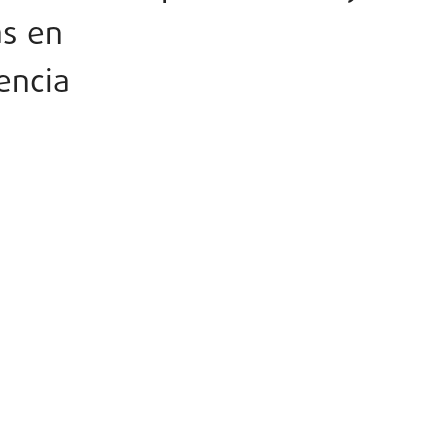
as en
encia